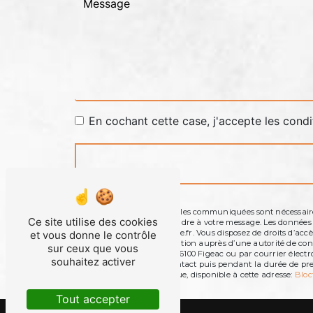
En cochant cette case, j'accepte les condi
** Les données personnelles communiquées sont nécessaires 
Ce site utilise des cookies
dans le seul but de répondre à votre message. Les donnée
contact@mariuslagrange.fr. Vous disposez de droits d’accès, 
et vous donne le contrôle
d’introduire une réclamation auprès d’une autorité de contr
sur ceux que vous
Avenue Joseph Loubet, 46100 Figeac ou par courrier électr
souhaitez activer
la période de prise de contact puis pendant la durée de pres
démarchage téléphonique, disponible à cette adresse:
Bloc
Tout accepter