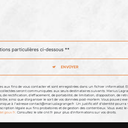
tions particulières ci-dessous **
ENVOYER
aux fins de vous contacter et sont enregistrées dans un fichier informatisé. El
s collectées seront communiquées aux seuls destinataires suivants: Marius Lag
de rectification, d’effacement, de portabilité, de limitation, d’opposition, de r
ôle, ainsi que d’organiser le sort de vos données post-mortem. Vous pouvez exerc
onique à l'adresse contact@mariuslagrange.fr. Un justificatif d'identité pour
cription légale aux fins probatoires et de gestion des contentieux. Vous avez le d
tel.gouv.fr
. Consultez le site cnil.fr pour plus d’informations sur vos droits.