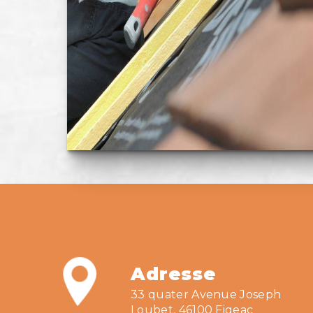
Adresse
33 quater Avenue Joseph
Loubet, 46100 Figeac