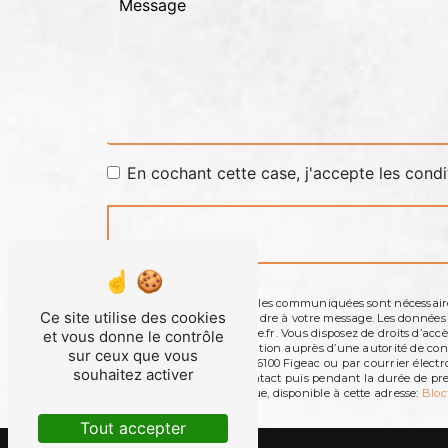
En cochant cette case, j'accepte les condi
** Les données personnelles communiquées sont nécessaires 
Ce site utilise des cookies
dans le seul but de répondre à votre message. Les donnée
contact@mariuslagrange.fr. Vous disposez de droits d’accès, 
et vous donne le contrôle
d’introduire une réclamation auprès d’une autorité de contr
sur ceux que vous
Avenue Joseph Loubet, 46100 Figeac ou par courrier électr
souhaitez activer
la période de prise de contact puis pendant la durée de pres
démarchage téléphonique, disponible à cette adresse:
Bloc
Tout accepter