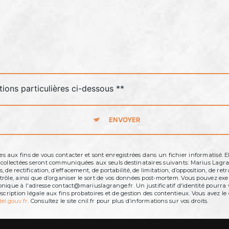
tions particulières ci-dessous **
ENVOYER
aux fins de vous contacter et sont enregistrées dans un fichier informatisé. El
s collectées seront communiquées aux seuls destinataires suivants: Marius Lag
de rectification, d’effacement, de portabilité, de limitation, d’opposition, de r
ôle, ainsi que d’organiser le sort de vos données post-mortem. Vous pouvez exerc
onique à l'adresse contact@mariuslagrange.fr. Un justificatif d'identité pour
cription légale aux fins probatoires et de gestion des contentieux. Vous avez le d
tel.gouv.fr
. Consultez le site cnil.fr pour plus d’informations sur vos droits.