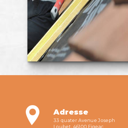
Adresse
33 quater Avenue Joseph
Loubet, 46100 Figeac